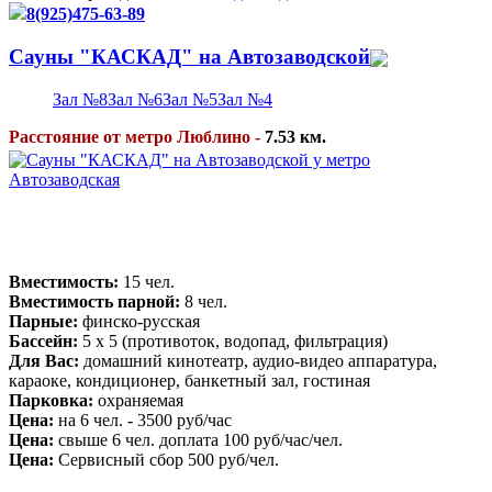
8(925)475-63-89
Сауны "КАСКАД" на Автозаводской
Зал №8
Зал №6
Зал №5
Зал №4
Расстояние от метро Люблино -
7.53 км.
Вместимость:
15 чел.
Вместимость парной:
8 чел.
Парные:
финско-русская
Бассейн:
5 x 5 (противоток, водопад, фильтрация)
Для Вас:
домашний кинотеатр, аудио-видео аппаратура,
караоке, кондиционер, банкетный зал, гостиная
Парковка:
охраняемая
Цена:
на 6 чел. - 3500 руб/час
Цена:
свыше 6 чел. доплата 100 руб/час/чел.
Цена:
Сервисный сбор 500 руб/чел.