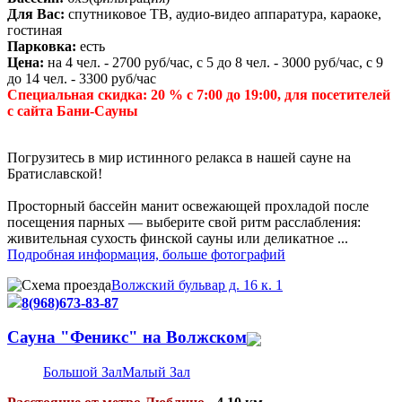
Для Вас:
спутниковое ТВ, аудио-видео аппаратура, караоке,
гостиная
Парковка:
есть
Цена:
на 4 чел. - 2700 руб/час, с 5 до 8 чел. - 3000 руб/час, с 9
до 14 чел. - 3300 руб/час
Специальная скидка: 20 % с 7:00 до 19:00, для посетителей
с сайта Бани-Сауны
Погрузитесь в мир истинного релакса в нашей сауне на
Братиславской!
Просторный бассейн манит освежающей прохладой после
посещения парных — выберите свой ритм расслабления:
живительная сухость финской сауны или деликатное ...
Подробная информация, больше фотографий
Волжский бульвар д. 16 к. 1
8(968)673-83-87
Сауна "Феникс" на Волжском
Большой Зал
Малый Зал