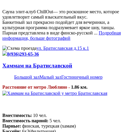
Сауна элит-клуб ChillOut— это роскошное место, которое
удовлетворит самый взыскательный вкус.
Банкетный зал прекрасно подойдет для вечеринки, а
культурная программа подразумевает яркое шоу, танцы.
Парная представлена в виде финско-русской ...
Подробная
информация, больше фотографий
ул. Братиславская д.15 к.1
8(936)293-65-36
Хаммам на Братиславской
Большой зал
Малый зал
Гостиничный номер
Расстояние от метро Люблино -
1.86 км.
Вместимость:
10 чел.
Вместимость парной:
5 чел.
Парные:
финская, турецкая (хамам)
Бассейн:
6х3(фильтрация)