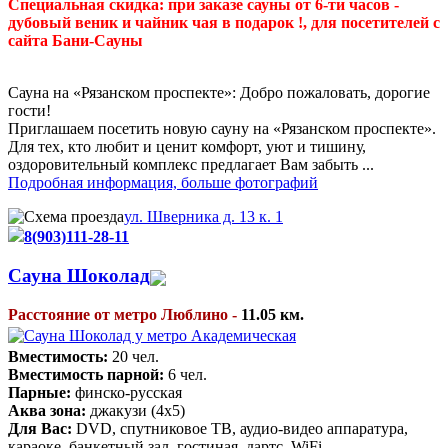
Специальная скидка: при заказе сауны от 6-ти часов -
дубовый веник и чайник чая в подарок !, для посетителей с
сайта Бани-Сауны
Сауна на «Рязанском проспекте»: Добро пожаловать, дорогие
гости!
Приглашаем посетить новую сауну на «Рязанском проспекте».
Для тех, кто любит и ценит комфорт, уют и тишину,
оздоровительный комплекс предлагает Вам забыть ...
Подробная информация, больше фотографий
ул. Шверника д. 13 к. 1
8(903)111-28-11
Сауна Шоколад
Расстояние от метро Люблино -
11.05 км.
Вместимость:
20 чел.
Вместимость парной:
6 чел.
Парные:
финско-русская
Аква зона:
джакузи (4х5)
Для Вас:
DVD, спутниковое ТВ, аудио-видео аппаратура,
караоке, банкетный зал, гостиная, дартс, WiFi