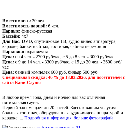
Вместимость:
20 чел.
Вместимость парной:
6 чел.
Парные:
финско-русская
Бассейн:
4х7
Для Вас:
DVD, спутниковое ТВ, аудио-видео аппаратура,
караоке, банкетный зал, гостиная, чайная церемония
Парковка:
охраняемая
Цена:
на 4 чел. - 2700 руб/час, с 5 до 8 чел. - 3000 руб/час
Цена:
с 9 до 14 чел. - 3300 руб/час, с 15 до 20 чел. - 3600 руб/
час
Цена:
банный компелек 600 руб, бильяр 500 руб
Специальная скидка: 40 % до 18.03.2026, для посетителей с
сайта Бани-Сауны
В любое время года, днем и ночью для вас отличная
пятизальная сауна.
Первый зал вмещает до 20 гостей. Здесь к вашим услугам
большая гостиная, оборудованная аудио-видео аппаратурой и
караоке. ...
Подробная информация, больше фотографий
ул. Братиславская д. 31