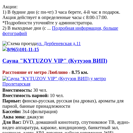
Акции:
1) В будние дни (с пн-чт) 3 часа берете, 4-й час в подарок.
Акция действует в определенные часы с 8:00-17:00.
*Подробности уточняйте у администратора.
2) В выходные дни (с ...
Подробная информация, больше
фотографий
ул. Дербеневская д.11
8(965)101-11-15
Сауна "KYTUZOV VIP" (Кутузов ВИП)
Расстояние от метро Люблино -
8.75 км.
Вместимость:
30 чел.
Вместимость парной:
10 чел.
Парные:
финско-русская, русская (на дровах), ароматы для
парной, банные принадлежности
Бассейн:
3х4 (фильтрация)
Аква зона:
джакузи
Для Вас:
DVD, домашний кинотеатр, спутниковое ТВ, аудио-
видео аппаратура, караоке, кондиционер, банкетный зал,
гостиная, дартс, SPA-терапия, чайная церемония, WiFi