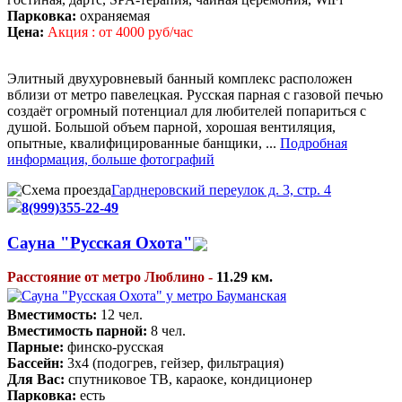
Парковка:
охраняемая
Цена:
Акция : от 4000 руб/час
Элитный двухуровневый банный комплекс расположен
вблизи от метро павелецкая. Русская парная с газовой печью
создаёт огромный потенциал для любителей попариться с
душой. Большой объем парной, хорошая вентиляция,
опытные, квалифицированные банщики, ...
Подробная
информация, больше фотографий
Гарднеровский переулок д. 3, стр. 4
8(999)355-22-49
Cауна "Русская Охота"
Расстояние от метро Люблино -
11.29 км.
Вместимость:
12 чел.
Вместимость парной:
8 чел.
Парные:
финско-русская
Бассейн:
3х4 (подогрев, гейзер, фильтрация)
Для Вас:
спутниковое ТВ, караоке, кондиционер
Парковка:
есть