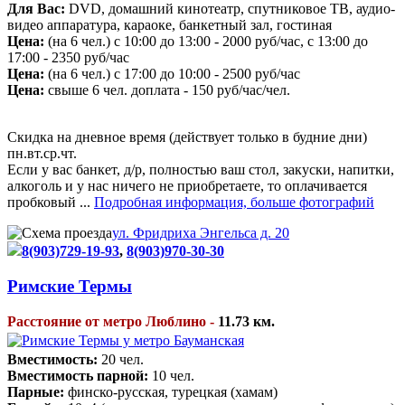
Для Вас:
DVD, домашний кинотеатр, спутниковое ТВ, аудио-
видео аппаратура, караоке, банкетный зал, гостиная
Цена:
(на 6 чел.) с 10:00 до 13:00 - 2000 руб/час, с 13:00 до
17:00 - 2350 руб/час
Цена:
(на 6 чел.) с 17:00 до 10:00 - 2500 руб/час
Цена:
свыше 6 чел. доплата - 150 руб/час/чел.
Скидка на дневное время (действует только в будние дни)
пн.вт.ср.чт.
Если у вас банкет, д/р, полностью ваш стол, закуски, напитки,
алкоголь и у нас ничего не приобретаете, то оплачивается
пробковый ...
Подробная информация, больше фотографий
ул. Фридриха Энгельса д. 20
8(903)729-19-93
,
8(903)970-30-30
Римские Термы
Расстояние от метро Люблино -
11.73 км.
Вместимость:
20 чел.
Вместимость парной:
10 чел.
Парные:
финско-русская, турецкая (хамам)