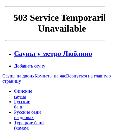
Сауны у метро Люблино
Добавить сауну
Сауны на двоих
Комнаты на час
Вернуться на главную
страницу
Финские
сауны
Русские
бани
Русские бани
на дровах
Турецкие бани
(хамам)