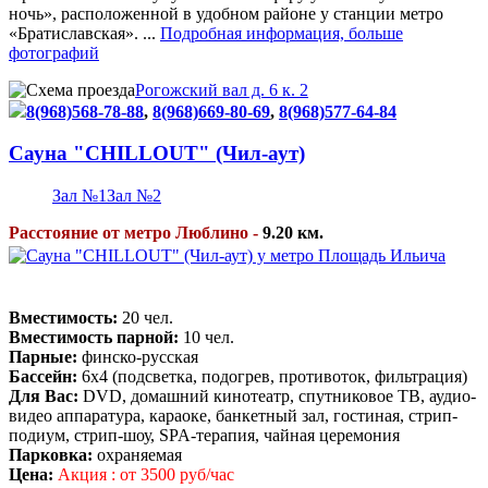
ночь», расположенной в удобном районе у станции метро
«Братиславская». ...
Подробная информация, больше
фотографий
Рогожский вал д. 6 к. 2
8(968)568-78-88
,
8(968)669-80-69
,
8(968)577-64-84
Сауна "CHILLOUT" (Чил-аут)
Зал №1
Зал №2
Расстояние от метро Люблино -
9.20 км.
Вместимость:
20 чел.
Вместимость парной:
10 чел.
Парные:
финско-русская
Бассейн:
6х4 (подсветка, подогрев, противоток, фильтрация)
Для Вас:
DVD, домашний кинотеатр, спутниковое ТВ, аудио-
видео аппаратура, караоке, банкетный зал, гостиная, стрип-
подиум, стрип-шоу, SPA-терапия, чайная церемония
Парковка:
охраняемая
Цена:
Акция : от 3500 руб/час