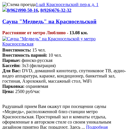
1-ый Красносельский пер-к д. 1
8(962)990-50-16
,
8(926)676-32-32
Сауна "Медведь" на Красносельской
Расстояние от метро Люблино -
13.08 км.
Вместимость:
15 чел.
Вместимость парной:
10 чел.
Парные:
финско-русская
Бассейн:
3х3 (фильтрация)
Для Вас:
DVD, домашний кинотеатр, спутниковое ТВ, аудио-
видео аппаратура, караоке, кондиционер, банкетный зал,
гостиная, Аэрохоккей, массажный стол, WiFi
Парковка:
охраняемая
Цена:
2500 руб/час
Радушный прием Вам окажут при посещении сауны
«Медведь», расположенной близ станции метро
Красносельская. Просторный зал и комнаты отдыха,
оформленные в авторском стиле со своим уникальным
дизайном приятно Вас порадуют. Здесь ...
Подробная