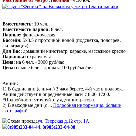
Расстояние от метро Люблино -
4.10 км.
Вместимость:
10 чел.
Вместимость парной:
8 чел.
Парные:
финско-русская
Бассейн:
5х3.5 с проточной водой (подсветка, подогрев,
фильтрация)
Для Вас:
домашний кинотеатр, караоке, массажное кресло
Парковка:
охраняемая
Цена:
на 6 чел. - 3000 руб/час
Цена:
свыше 6 чел. доплата 100 руб/час/чел.
Акции:
1) В будние дни (с пн-чт) 3 часа берете, 4-й час в подарок.
Акция действует в определенные часы с 8:00-17:00.
*Подробности уточняйте у администратора.
2) В выходные дни (с ...
Подробная информация, больше
фотографий
ул. Тверская д.12 стр. 1А
8(985)233-04-44
,
8(985)233-04-88