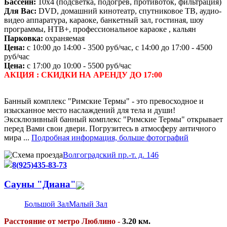
Бассейн:
10х4 (подсветка, подогрев, противоток, фильтрация)
Для Вас:
DVD, домашний кинотеатр, спутниковое ТВ, аудио-
видео аппаратура, караоке, банкетный зал, гостиная, шоу
программы, НТВ+, профессиональное караоке , кальян
Парковка:
охраняемая
Цена:
с 10:00 до 14:00 - 3500 руб/час, с 14:00 до 17:00 - 4500
руб/час
Цена:
с 17:00 до 10:00 - 5500 руб/час
АКЦИЯ : СКИДКИ НА АРЕНДУ ДО 17:00
Банный комплекс "Римские Термы" - это превосходное и
изысканное место наслаждений для тела и души!
Эксклюзивный банный комплекс "Римские Термы" открывает
перед Вами свои двери. Погрузитесь в атмосферу античного
мира ...
Подробная информация, больше фотографий
Волгоградский пр.-т. д. 146
8(925)435-83-73
Caуны "Диана"
Большой Зал
Малый Зал
Расстояние от метро Люблино -
3.20 км.