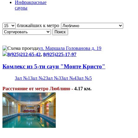
Инфракрасные
сауны
ближайших к метро
ул. Маршала Голованова д. 19
8(925)212-65-42
,
8(925)225-17-97
Комлекс из 5-ти сaун "Монте Кристо"
Зал №1
Зал №2
Зал №3
Зал №4
Зал №5
Расстояние от метро Люблино -
4.17 км.