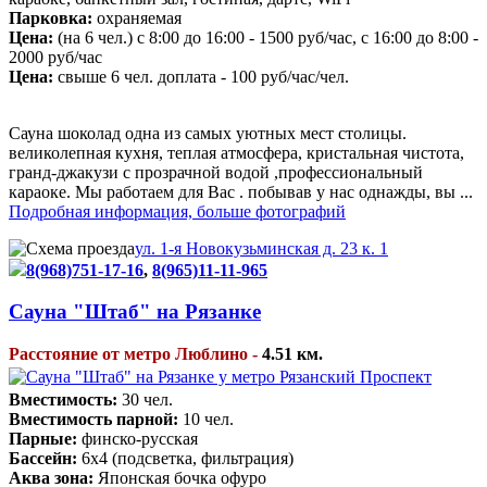
Парковка:
охраняемая
Цена:
(на 6 чел.) с 8:00 до 16:00 - 1500 руб/час, с 16:00 до 8:00 -
2000 руб/час
Цена:
свыше 6 чел. доплата - 100 руб/час/чел.
Сауна шоколад одна из самых уютных мест столицы.
великолепная кухня, теплая атмосфера, кристальная чистота,
гранд-джакузи с прозрачной водой ,профессиональный
караоке. Мы работаем для Вас . побывав у нас однажды, вы ...
Подробная информация, больше фотографий
ул. 1-я Новокузьминская д. 23 к. 1
8(968)751-17-16
,
8(965)11-11-965
Сауна "Штаб" на Рязанке
Расстояние от метро Люблино -
4.51 км.
Вместимость:
30 чел.
Вместимость парной:
10 чел.
Парные:
финско-русская
Бассейн:
6х4 (подсветка, фильтрация)
Аква зона:
Японская бочка офуро