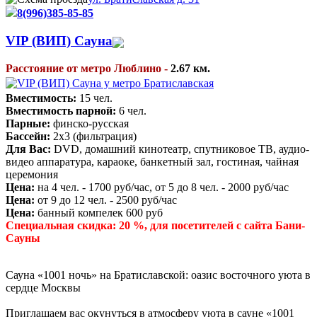
8(996)385-85-85
VIP (ВИП) Сауна
Расстояние от метро Люблино -
2.67 км.
Вместимость:
15 чел.
Вместимость парной:
6 чел.
Парные:
финско-русская
Бассейн:
2х3 (фильтрация)
Для Вас:
DVD, домашний кинотеатр, спутниковое ТВ, аудио-
видео аппаратура, караоке, банкетный зал, гостиная, чайная
церемония
Цена:
на 4 чел. - 1700 руб/час, от 5 до 8 чел. - 2000 руб/час
Цена:
от 9 до 12 чел. - 2500 руб/час
Цена:
банный компелек 600 руб
Специальная скидка: 20 %, для посетителей с сайта Бани-
Сауны
Сауна «1001 ночь» на Братиславской: оазис восточного уюта в
сердце Москвы
Приглашаем вас окунуться в атмосферу уюта в сауне «1001