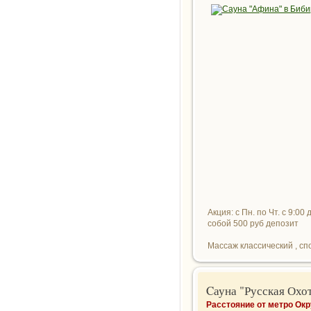
Акция: с Пн. по Чт. с 9:0
собой 500 руб депозит
Массаж классический , спо
Cауна "Русская Охо
Расстояние от метро Ок