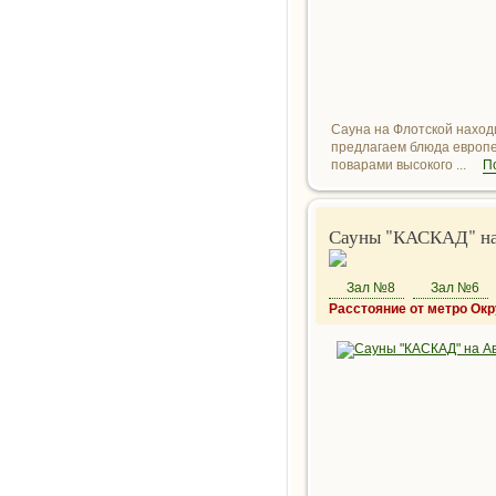
Сауна на Флотской наход
предлагаем блюда европей
поварами высокого ...
П
Сауны "КАСКАД" на
Зал №8
Зал №6
Расстояние от метро Ок