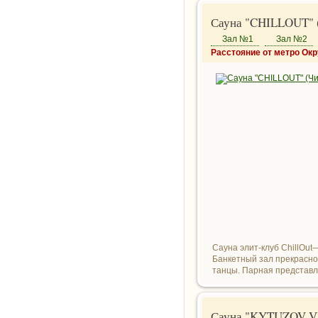
Сауна "CHILLOUT" (
Зал №1
Зал №2
Расстояние от метро Ок
Сауна элит-клуб ChillOut
Банкетный зал прекрасно
танцы. Парная представле
Сауна "KYTUZOV VI