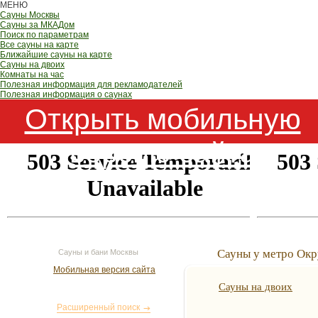
МЕНЮ
Сауны Москвы
Сауны за МКАДом
Поиск по параметрам
Все сауны на карте
Ближайшие сауны на карте
Сауны на двоих
Комнаты на час
Полезная информация для рекламодателей
Полезная информация о саунах
Открыть мобильную
версию сайта
Сауны у метро Ок
Сауны и бани Москвы
Мобильная версия сайта
Сауны на двоих
Поиск сауны
Расширенный поиск