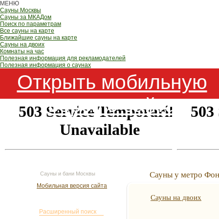
МЕНЮ
Сауны Москвы
Сауны за МКАДом
Поиск по параметрам
Все сауны на карте
Ближайшие сауны на карте
Сауны на двоих
Комнаты на час
Полезная информация для рекламодателей
Полезная информация о саунах
Открыть мобильную
версию сайта
Сауны у метро Фон
Сауны и бани Москвы
Мобильная версия сайта
Сауны на двоих
Поиск сауны
Расширенный поиск