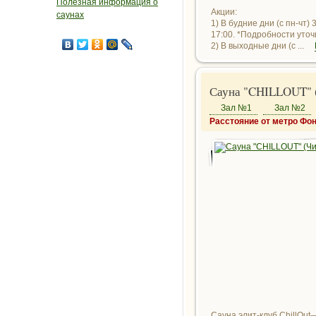
Полезная информация о
Акции:
саунах
1) В будние дни (с пн-чт)
17:00. *Подробности уто
2) В выходные дни (с ...
Сауна "CHILLOUT" (
Зал №1
Зал №2
Расстояние от метро Фон
Сауна элит-клуб ChillOut