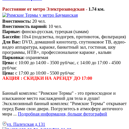
Расстояние от метро Электрозаводская -
1.74 км.
Вместимость:
20 чел.
Вместимость парной:
10 чел.
Парные:
финско-русская, турецкая (хамам)
Бассейн:
10х4 (подсветка, подогрев, противоток, фильтрация)
Для Вас:
DVD, домашний кинотеатр, спутниковое ТВ, аудио-
видео аппаратура, караоке, банкетный зал, гостиная, шоу
программы, НТВ+, профессиональное караоке , кальян
Парковка:
охраняемая
Цена:
с 10:00 до 14:00 - 3500 руб/час, с 14:00 до 17:00 - 4500
руб/час
Цена:
с 17:00 до 10:00 - 5500 руб/час
АКЦИЯ : СКИДКИ НА АРЕНДУ ДО 17:00
Банный комплекс "Римские Термы" - это превосходное и
изысканное место наслаждений для тела и души!
Эксклюзивный банный комплекс "Римские Термы" открывает
перед Вами свои двери. Погрузитесь в атмосферу античного
мира ...
Подробная информация, больше фотографий
ул. Палехская д.131