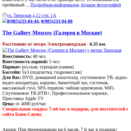
пробковый ...
Подробная информация, больше фотографий
ул. Тверская д.12 стр. 1А
8(985)233-04-44
,
8(985)233-04-88
The Gallery Moscow (Галерея в Москве)
Расстояние от метро Электрозаводская -
6.35 км.
Вместимость:
40 чел.
Вместимость парной:
5 чел.
Парные:
русская, турецкая (хамам)
Бассейн:
5х3 (подсветка, гидромассаж)
Для Вас:
DVD, домашний кинотеатр, спутниковое ТВ, аудио-
видео аппаратура, караоке, банкетный зал, гостиная,
массажный стол, SPA-терапия, чайная церемония, WiFi,
Спутниковое ТВ НТВ+, Профессиональное караоке,
Приставка Apple TV
Цена:
от 4000 руб/час
Специальная скидка: 7-ой час в подарок, для посетителей с
сайта Бани-Сауны
Акция: При бронировании на 6 часов, 7 й час в подарок!