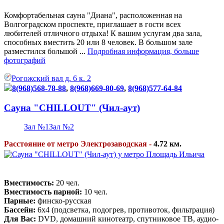
Комфортабельная сауна "Диана", расположенная на
Волгоградском проспекте, приглашает в гости всех
любителей отличного отдыха! К вашим услугам два зала,
способных вместить 20 или 8 человек. В большом зале
разместился большой ...
Подробная информация, больше
фотографий
Рогожский вал д. 6 к. 2
8(968)568-78-88
,
8(968)669-80-69
,
8(968)577-64-84
Сауна "CHILLOUT" (Чил-аут)
Зал №1
Зал №2
Расстояние от метро Электрозаводская -
4.72 км.
Вместимость:
20 чел.
Вместимость парной:
10 чел.
Парные:
финско-русская
Бассейн:
6х4 (подсветка, подогрев, противоток, фильтрация)
Для Вас:
DVD, домашний кинотеатр, спутниковое ТВ, аудио-