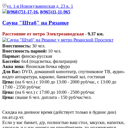
ул. 1-я Новокузьминская д. 23 к. 1
8(968)751-17-16
,
8(965)11-11-965
Сауна "Штаб" на Рязанке
Расстояние от метро Электрозаводская -
9.37 км.
Вместимость:
30 чел.
Вместимость парной:
10 чел.
Парные:
финско-русская
Бассейн:
6х4 (подсветка, фильтрация)
Аква зона:
Японская бочка офуро
Для Вас:
DVD, домашний кинотеатр, спутниковое ТВ, аудио-
видео аппаратура, караоке, банкетный зал, гостиная
Цена:
(на 6 чел.) с 10:00 до 13:00 - 2000 руб/час, с 13:00 до
17:00 - 2350 руб/час
Цена:
(на 6 чел.) с 17:00 до 10:00 - 2500 руб/час
Цена:
свыше 6 чел. доплата - 150 руб/час/чел.
Скидка на дневное время (действует только в будние дни)
пн.вт.ср.чт.
Если у вас банкет, д/р, полностью ваш стол, закуски, напитки,
алкоголь и у нас ничего не приобретаете, то оплачивается