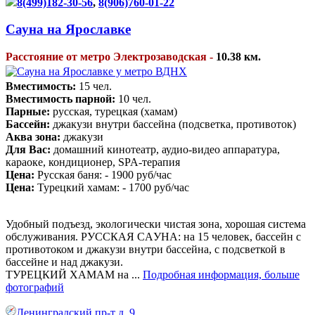
8(499)182-30-56
,
8(906)760-01-22
Сауна на Ярославке
Расстояние от метро Электрозаводская -
10.38 км.
Вместимость:
15 чел.
Вместимость парной:
10 чел.
Парные:
русская, турецкая (хамам)
Бассейн:
джакузи внутри бассейна (подсветка, противоток)
Аква зона:
джакузи
Для Вас:
домашний кинотеатр, аудио-видео аппаратура,
караоке, кондиционер, SPA-терапия
Цена:
Русская баня: - 1900 руб/час
Цена:
Турецкий хамам: - 1700 руб/час
Удобный подъезд, экологически чистая зона, хорошая система
обслуживания. РУССКАЯ СAУНА: на 15 человек, бассейн с
противотоком и джакузи внутри бассейна, с подсветкой в
бассейне и над джакузи.
ТУРЕЦКИЙ ХАМАМ на ...
Подробная информация, больше
фотографий
Ленинградский пр-т д. 9