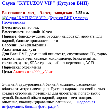
Сауна "KYTUZOV VIP" (Кутузов ВИП)
Расстояние от метро Электрозаводская -
7.55 км.
Вместимость:
30 чел.
Вместимость парной:
10 чел.
Парные:
финско-русская, русская (на дровах), ароматы для
парной, банные принадлежности
Бассейн:
3х4 (фильтрация)
Аква зона:
джакузи
Для Вас:
DVD, домашний кинотеатр, спутниковое ТВ, аудио-
видео аппаратура, караоке, кондиционер, банкетный зал,
гостиная, дартс, SPA-терапия, чайная церемония, WiFi
Парковка:
охраняемая
Цена:
Акция : от 4000 руб/час
Элитный двухуровневый банный комплекс расположен
вблизи от метро павелецкая. Русская парная с газовой печью
создаёт огромный потенциал для любителей попариться с
душой. Большой объем парной, хорошая вентиляция,
опытные, квалифицированные банщики, ...
Подробная
информация, больше фотографий