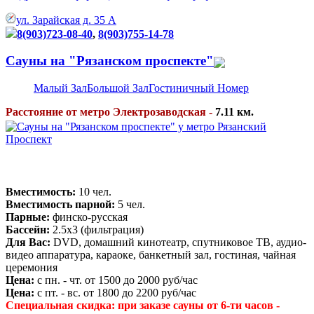
ул. Зарайская д. 35 А
8(903)723-08-40
,
8(903)755-14-78
Сауны на "Рязанском проспекте"
Малый Зал
Большой Зал
Гостиничный Номер
Расстояние от метро Электрозаводская -
7.11 км.
Вместимость:
10 чел.
Вместимость парной:
5 чел.
Парные:
финско-русская
Бассейн:
2.5х3 (фильтрация)
Для Вас:
DVD, домашний кинотеатр, спутниковое ТВ, аудио-
видео аппаратура, караоке, банкетный зал, гостиная, чайная
церемония
Цена:
с пн. - чт. от 1500 до 2000 руб/час
Цена:
с пт. - вс. от 1800 до 2200 руб/час
Специальная скидка: при заказе сауны от 6-ти часов -