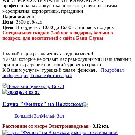
WiFi, ПРОФЕССИОНАЛЬНОЕ КАРАОКЕ AST,
профессиональная акустика, проектор, шоу-программы,
мероприятия, корпоративы, праздники
Парковка:
есть
Цена:
3500 руб/час
Цена:
По будням с 10:00 до 16:00 - 3-ий час в подарок
Специальная скидка: 7-ой час в подарок, kaльян в
подарок, для посетителей с сайта Бани-Сауны
Лучший пар и развлечения - в одном месте!
450 м2, которые не оставят Вас равнодушными! Наш главный
принцип - радушие и высокий уровень сервиса!
К Вашим услугам: турецкий хамам, финская ...
Подробная
информация, больше фотографий
Волжский бульвар д. 16 к. 1
8(968)673-83-87
Сауна "Феникс" на Волжском
Большой Зал
Малый Зал
Расстояние от метро Электрозаводская -
8.12 км.