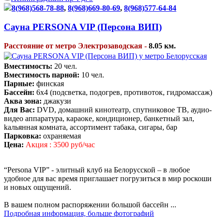
8(968)568-78-88
,
8(968)669-80-69
,
8(968)577-64-84
Сауна PERSONA VIP (Персона ВИП)
Расстояние от метро Электрозаводская -
8.05 км.
Вместимость:
20 чел.
Вместимость парной:
10 чел.
Парные:
финская
Бассейн:
6х4 (подсветка, подогрев, противоток, гидромассаж)
Аква зона:
джакузи
Для Вас:
DVD, домашний кинотеатр, спутниковое ТВ, аудио-
видео аппаратура, караоке, кондиционер, банкетный зал,
kaльяннaя комната, ассортимент тaбaкa, сигapы, бар
Парковка:
охраняемая
Цена:
Акция : 3500 руб/час
“Persona VIP” - элитный клуб на Белорусской – в любое
удобное для вас время приглашает погрузиться в мир роскоши
и новых ощущений.
В вашем полном распоряжении большой бассейн ...
Подробная информация, больше фотографий