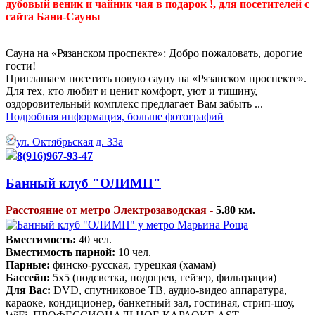
дубовый веник и чайник чая в подарок !, для посетителей с
сайта Бани-Сауны
Сауна на «Рязанском проспекте»: Добро пожаловать, дорогие
гости!
Приглашаем посетить новую сауну на «Рязанском проспекте».
Для тех, кто любит и ценит комфорт, уют и тишину,
оздоровительный комплекс предлагает Вам забыть ...
Подробная информация, больше фотографий
ул. Октябрьская д. 33а
8(916)967-93-47
Банный клуб "ОЛИМП"
Расстояние от метро Электрозаводская -
5.80 км.
Вместимость:
40 чел.
Вместимость парной:
10 чел.
Парные:
финско-русская, турецкая (хамам)
Бассейн:
5х5 (подсветка, подогрев, гейзер, фильтрация)
Для Вас:
DVD, спутниковое ТВ, аудио-видео аппаратура,
караоке, кондиционер, банкетный зал, гостиная, стрип-шоу,