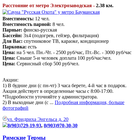
Расстояние от метро Электрозаводская -
2.38 км.
Вместимость:
12 чел.
Вместимость парной:
8 чел.
Парные:
финско-русская
Бассейн:
3х4 (подогрев, гейзер, фильтрация)
Для Вас:
спутниковое ТВ, караоке, кондиционер
Парковка:
есть
Цена:
на 5 чел. Пн.-Чт. - 2500 руб/час, Пт.-Вс. - 3000 руб/час
Цена:
Свыше 5-и человек доплата 100 руб/час/чел.
Цена:
Сервисный сбор 500 руб/чел.
Акции:
1) В будние дни (с пн-чт) 3 часа берете, 4-й час в подарок.
Акция действует в определенные часы с 8:00-17:00.
*Подробности уточняйте у администратора.
2) В выходные дни (с ...
Подробная информация, больше
фотографий
ул. Фридриха Энгельса д. 20
8(903)729-19-93
,
8(903)970-30-30
Римские Термы