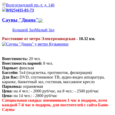
Волгоградский пр.-т. д. 146
8(925)435-83-73
Caуны "Диана"
Большой Зал
Малый Зал
Расстояние от метро Электрозаводская -
10.32 км.
Вместимость:
20 чел.
Вместимость парной:
8 чел.
Парные:
финская
Бассейн:
5х4 (подсветка, противоток, фильтрация)
Для Вас:
DVD, спутниковое ТВ, аудио-видео аппаратура,
караоке, банкетный зал, гостиная, массажное кресло
Парковка:
охраняемая
Цена:
на 4 чел.: - 2000 руб/час, на 8 чел.: - 2500 руб/час
Цена:
на 14 чел.: - 2800 руб/час
Специальная скидка: имениннкам 1 час в подарок, всем
каждый 7-й час в подарок, для посетителей с сайта Бани-
Сауны