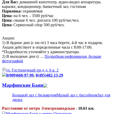
Для Вас:
домашний кинотеатр, аудио-видео аппаратура,
караоке, кондиционер, банкетный зал, гостиная
Парковка:
охраняемая
Цена:
на 6 чел. - 3500 руб/час
Цена:
свыше 6 чел. доплата 100 руб/час/чел.
Цена:
Сервисный сбор 500 руб/чел.
Акции:
1) В будние дни (с пн-чт) 3 часа берете, 4-й час в подарок.
Акция действует в определенные часы с 8:00-17:00.
*Подробности уточняйте у администратора.
2) В выходные дни (с ...
Подробная информация, больше
фотографий
ул. Гостиничный пр-д д. 6 к. 2
8(909)660-97-99
,
8(495)482-13-29
Марфинские Бани
Большой зал с бильярдом
Малый зал с бассейном
Зал для
двоих
Расстояние от метро Электрозаводская -
10.61 км.