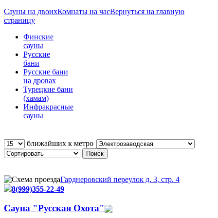
Сауны на двоих
Комнаты на час
Вернуться на главную
страницу
Финские
сауны
Русские
бани
Русские бани
на дровах
Турецкие бани
(хамам)
Инфракрасные
сауны
ближайших к метро
Гарднеровский переулок д. 3, стр. 4
8(999)355-22-49
Cауна "Русская Охота"