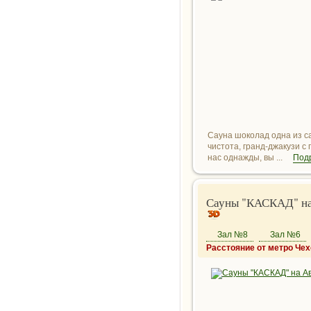
Сауна шоколад одна из с
чистота, гранд-джакузи с
нас однажды, вы ...
Под
Сауны "КАСКАД" на
Зал №8
Зал №6
Расстояние от метро Чех