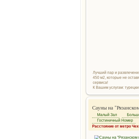
Лучший пар и развлечения
450 м2, которые не оста
сервиса!
К Вашим услугам: турецки
Сауны на "Рязанско
Малый Зал
Больш
Гостиничный Номер
Расстояние от метро Чех