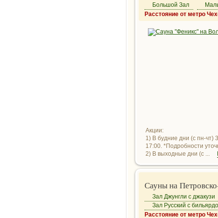
Большой Зал
Мал
Расстояние от метро Чех
Акции:
1) В будние дни (с пн-чт)
17:00. *Подробности уто
2) В выходные дни (с ...
Сауны на Петровско
Зал Джунгли с джакузи
Зал Русский с бильярд
Расстояние от метро Чех