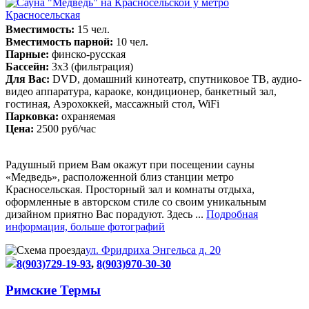
Вместимость:
15 чел.
Вместимость парной:
10 чел.
Парные:
финско-русская
Бассейн:
3х3 (фильтрация)
Для Вас:
DVD, домашний кинотеатр, спутниковое ТВ, аудио-
видео аппаратура, караоке, кондиционер, банкетный зал,
гостиная, Аэрохоккей, массажный стол, WiFi
Парковка:
охраняемая
Цена:
2500 руб/час
Радушный прием Вам окажут при посещении сауны
«Медведь», расположенной близ станции метро
Красносельская. Просторный зал и комнаты отдыха,
оформленные в авторском стиле со своим уникальным
дизайном приятно Вас порадуют. Здесь ...
Подробная
информация, больше фотографий
ул. Фридриха Энгельса д. 20
8(903)729-19-93
,
8(903)970-30-30
Римские Термы