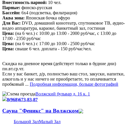
Вместимость парной:
10 чел.
Парные:
финско-русская
Бассейн:
6х4 (подсветка, фильтрация)
Аква зона:
Японская бочка офуро
Для Вас:
DVD, домашний кинотеатр, спутниковое ТВ, аудио-
видео аппаратура, караоке, банкетный зал, гостиная
Цена:
(на 6 чел.) с 10:00 до 13:00 - 2000 руб/час, с 13:00 до
17:00 - 2350 руб/час
Цена:
(на 6 чел.) с 17:00 до 10:00 - 2500 руб/час
Цена:
свыше 6 чел. доплата - 150 руб/час/чел.
Скидка на дневное время (действует только в будние дни)
пн.вт.ср.чт.
Если у вас банкет, д/р, полностью ваш стол, закуски, напитки,
алкоголь и у нас ничего не приобретаете, то оплачивается
пробковый ...
Подробная информация, больше фотографий
Волжский бульвар д. 16 к. 1
8(968)673-83-87
Сауна "Феникс" на Волжском
Большой Зал
Малый Зал