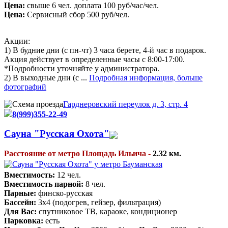
Цена:
свыше 6 чел. доплата 100 руб/час/чел.
Цена:
Сервисный сбор 500 руб/чел.
Акции:
1) В будние дни (с пн-чт) 3 часа берете, 4-й час в подарок.
Акция действует в определенные часы с 8:00-17:00.
*Подробности уточняйте у администратора.
2) В выходные дни (с ...
Подробная информация, больше
фотографий
Гарднеровский переулок д. 3, стр. 4
8(999)355-22-49
Cауна "Русская Охота"
Расстояние от метро Площадь Ильича -
2.32 км.
Вместимость:
12 чел.
Вместимость парной:
8 чел.
Парные:
финско-русская
Бассейн:
3х4 (подогрев, гейзер, фильтрация)
Для Вас:
спутниковое ТВ, караоке, кондиционер
Парковка:
есть