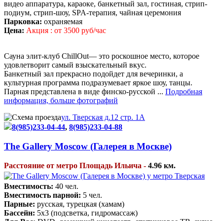
видео аппаратура, караоке, банкетный зал, гостиная, стрип-
подиум, стрип-шоу, SPA-терапия, чайная церемония
Парковка:
охраняемая
Цена:
Акция : от 3500 руб/час
Сауна элит-клуб ChillOut— это роскошное место, которое
удовлетворит самый взыскательный вкус.
Банкетный зал прекрасно подойдет для вечеринки, а
культурная программа подразумевает яркое шоу, танцы.
Парная представлена в виде финско-русской ...
Подробная
информация, больше фотографий
ул. Тверская д.12 стр. 1А
8(985)233-04-44
,
8(985)233-04-88
The Gallery Moscow (Галерея в Москве)
Расстояние от метро Площадь Ильича -
4.96 км.
Вместимость:
40 чел.
Вместимость парной:
5 чел.
Парные:
русская, турецкая (хамам)
Бассейн:
5х3 (подсветка, гидромассаж)