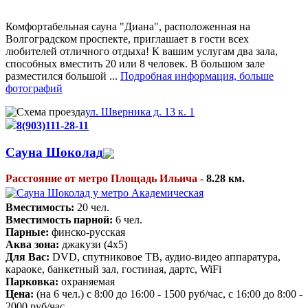
Комфортабельная сауна "Диана", расположенная на
Волгоградском проспекте, приглашает в гости всех
любителей отличного отдыха! К вашим услугам два зала,
способных вместить 20 или 8 человек. В большом зале
разместился большой ...
Подробная информация, больше
фотографий
ул. Шверника д. 13 к. 1
8(903)111-28-11
Сауна Шоколад
Расстояние от метро Площадь Ильича -
8.28 км.
Вместимость:
20 чел.
Вместимость парной:
6 чел.
Парные:
финско-русская
Аква зона:
джакузи (4х5)
Для Вас:
DVD, спутниковое ТВ, аудио-видео аппаратура,
караоке, банкетный зал, гостиная, дартс, WiFi
Парковка:
охраняемая
Цена:
(на 6 чел.) с 8:00 до 16:00 - 1500 руб/час, с 16:00 до 8:00 -
2000 руб/час