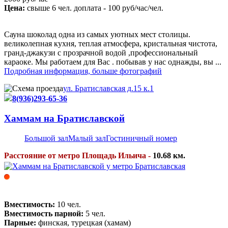
Цена:
свыше 6 чел. доплата - 100 руб/час/чел.
Сауна шоколад одна из самых уютных мест столицы.
великолепная кухня, теплая атмосфера, кристальная чистота,
гранд-джакузи с прозрачной водой ,профессиональный
караоке. Мы работаем для Вас . побывав у нас однажды, вы ...
Подробная информация, больше фотографий
ул. Братиславская д.15 к.1
8(936)293-65-36
Хаммам на Братиславской
Большой зал
Малый зал
Гостиничный номер
Расстояние от метро Площадь Ильича -
10.68 км.
Вместимость:
10 чел.
Вместимость парной:
5 чел.
Парные:
финская, турецкая (хамам)