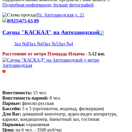
Подробная информация, больше фотографий
Ул. Автозаводская д. 21
8(925)475-63-89
Сауны "КАСКАД" на Автозаводской
Зал №8
Зал №6
Зал №5
Зал №4
Расстояние от метро Площадь Ильича -
5.12 км.
Вместимость:
15 чел.
Вместимость парной:
8 чел.
Парные:
финско-русская
Бассейн:
5 x 5 (противоток, водопад, фильтрация)
Для Вас:
домашний кинотеатр, аудио-видео аппаратура,
караоке, кондиционер, банкетный зал, гостиная
Парковка:
охраняемая
Цена:
на 6 чел. - 3500 руб/час