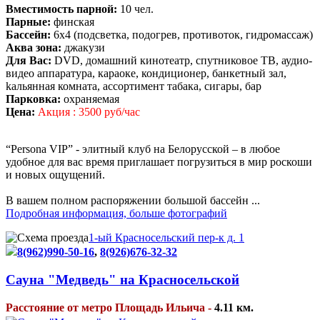
Вместимость парной:
10 чел.
Парные:
финская
Бассейн:
6х4 (подсветка, подогрев, противоток, гидромассаж)
Аква зона:
джакузи
Для Вас:
DVD, домашний кинотеатр, спутниковое ТВ, аудио-
видео аппаратура, караоке, кондиционер, банкетный зал,
kaльяннaя комната, ассортимент тaбaкa, сигapы, бар
Парковка:
охраняемая
Цена:
Акция : 3500 руб/час
“Persona VIP” - элитный клуб на Белорусской – в любое
удобное для вас время приглашает погрузиться в мир роскоши
и новых ощущений.
В вашем полном распоряжении большой бассейн ...
Подробная информация, больше фотографий
1-ый Красносельский пер-к д. 1
8(962)990-50-16
,
8(926)676-32-32
Сауна "Медведь" на Красносельской
Расстояние от метро Площадь Ильича -
4.11 км.