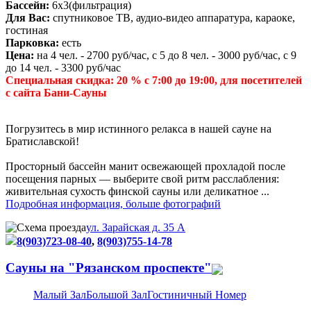
Бассейн:
6х3(фильтрация)
Для Вас:
спутниковое ТВ, аудио-видео аппаратура, караоке,
гостиная
Парковка:
есть
Цена:
на 4 чел. - 2700 руб/час, с 5 до 8 чел. - 3000 руб/час, с 9
до 14 чел. - 3300 руб/час
Специальная скидка: 20 % с 7:00 до 19:00, для посетителей
с сайта Бани-Сауны
Погрузитесь в мир истинного релакса в нашей сауне на
Братиславской!
Просторный бассейн манит освежающей прохладой после
посещения парных — выберите свой ритм расслабления:
живительная сухость финской сауны или деликатное ...
Подробная информация, больше фотографий
ул. Зарайская д. 35 А
8(903)723-08-40
,
8(903)755-14-78
Сауны на "Рязанском проспекте"
Малый Зал
Большой Зал
Гостиничный Номер