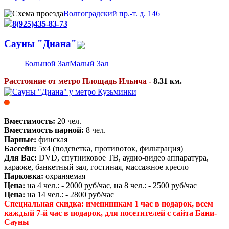
Волгоградский пр.-т. д. 146
8(925)435-83-73
Caуны "Диана"
Большой Зал
Малый Зал
Расстояние от метро Площадь Ильича -
8.31 км.
Вместимость:
20 чел.
Вместимость парной:
8 чел.
Парные:
финская
Бассейн:
5х4 (подсветка, противоток, фильтрация)
Для Вас:
DVD, спутниковое ТВ, аудио-видео аппаратура,
караоке, банкетный зал, гостиная, массажное кресло
Парковка:
охраняемая
Цена:
на 4 чел.: - 2000 руб/час, на 8 чел.: - 2500 руб/час
Цена:
на 14 чел.: - 2800 руб/час
Специальная скидка: имениннкам 1 час в подарок, всем
каждый 7-й час в подарок, для посетителей с сайта Бани-
Сауны