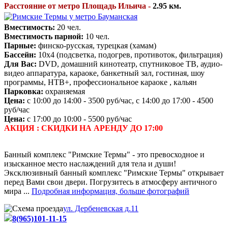
Расстояние от метро Площадь Ильича -
2.95 км.
Вместимость:
20 чел.
Вместимость парной:
10 чел.
Парные:
финско-русская, турецкая (хамам)
Бассейн:
10х4 (подсветка, подогрев, противоток, фильтрация)
Для Вас:
DVD, домашний кинотеатр, спутниковое ТВ, аудио-
видео аппаратура, караоке, банкетный зал, гостиная, шоу
программы, НТВ+, профессиональное караоке , кальян
Парковка:
охраняемая
Цена:
с 10:00 до 14:00 - 3500 руб/час, с 14:00 до 17:00 - 4500
руб/час
Цена:
с 17:00 до 10:00 - 5500 руб/час
АКЦИЯ : СКИДКИ НА АРЕНДУ ДО 17:00
Банный комплекс "Римские Термы" - это превосходное и
изысканное место наслаждений для тела и души!
Эксклюзивный банный комплекс "Римские Термы" открывает
перед Вами свои двери. Погрузитесь в атмосферу античного
мира ...
Подробная информация, больше фотографий
ул. Дербеневская д.11
8(965)101-11-15