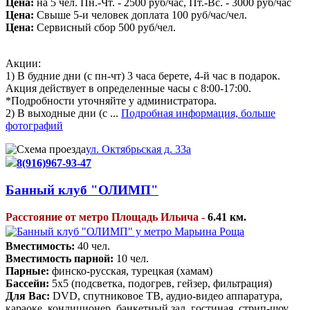
Цена:
на 5 чел. Пн.-Чт. - 2500 руб/час, Пт.-Вс. - 3000 руб/час
Цена:
Свыше 5-и человек доплата 100 руб/час/чел.
Цена:
Сервисный сбор 500 руб/чел.
Акции:
1) В будние дни (с пн-чт) 3 часа берете, 4-й час в подарок.
Акция действует в определенные часы с 8:00-17:00.
*Подробности уточняйте у администратора.
2) В выходные дни (с ...
Подробная информация, больше
фотографий
ул. Октябрьская д. 33а
8(916)967-93-47
Банный клуб "ОЛИМП"
Расстояние от метро Площадь Ильича -
6.41 км.
Вместимость:
40 чел.
Вместимость парной:
10 чел.
Парные:
финско-русская, турецкая (хамам)
Бассейн:
5х5 (подсветка, подогрев, гейзер, фильтрация)
Для Вас:
DVD, спутниковое ТВ, аудио-видео аппаратура,
караоке, кондиционер, банкетный зал, гостиная, стрип-шоу,