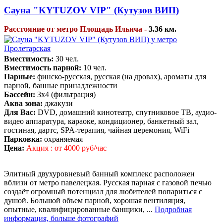
Сауна "KYTUZOV VIP" (Кутузов ВИП)
Расстояние от метро Площадь Ильича -
3.36 км.
Вместимость:
30 чел.
Вместимость парной:
10 чел.
Парные:
финско-русская, русская (на дровах), ароматы для
парной, банные принадлежности
Бассейн:
3х4 (фильтрация)
Аква зона:
джакузи
Для Вас:
DVD, домашний кинотеатр, спутниковое ТВ, аудио-
видео аппаратура, караоке, кондиционер, банкетный зал,
гостиная, дартс, SPA-терапия, чайная церемония, WiFi
Парковка:
охраняемая
Цена:
Акция : от 4000 руб/час
Элитный двухуровневый банный комплекс расположен
вблизи от метро павелецкая. Русская парная с газовой печью
создаёт огромный потенциал для любителей попариться с
душой. Большой объем парной, хорошая вентиляция,
опытные, квалифицированные банщики, ...
Подробная
информация, больше фотографий