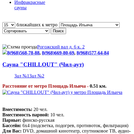
Инфракрасные
сауны
ближайших к метро
Рогожский вал д. 6 к. 2
8(968)568-78-88
,
8(968)669-80-69
,
8(968)577-64-84
Сауна "CHILLOUT" (Чил-аут)
Зал №1
Зал №2
Расстояние от метро Площадь Ильича -
0.51 км.
Вместимость:
20 чел.
Вместимость парной:
10 чел.
Парные:
финско-русская
Бассейн:
6х4 (подсветка, подогрев, противоток, фильтрация)
Для Вас:
DVD, домашний кинотеатр, спутниковое ТВ, аудио-