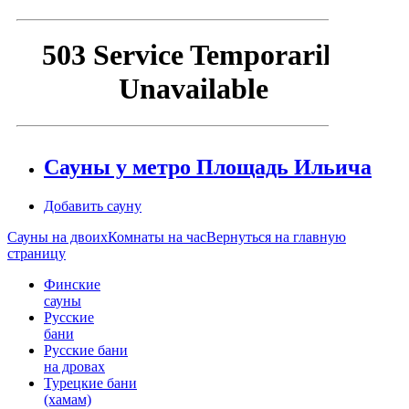
Сауны у метро Площадь Ильича
Добавить сауну
Сауны на двоих
Комнаты на час
Вернуться на главную
страницу
Финские
сауны
Русские
бани
Русские бани
на дровах
Турецкие бани
(хамам)