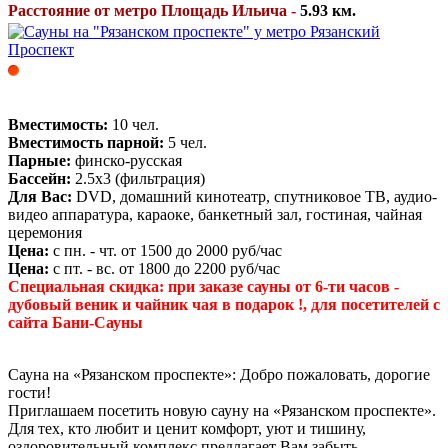
Расстояние от метро Площадь Ильича -
5.93 км.
Вместимость:
10 чел.
Вместимость парной:
5 чел.
Парные:
финско-русская
Бассейн:
2.5х3 (фильтрация)
Для Вас:
DVD, домашний кинотеатр, спутниковое ТВ, аудио-
видео аппаратура, караоке, банкетный зал, гостиная, чайная
церемония
Цена:
с пн. - чт. от 1500 до 2000 руб/час
Цена:
с пт. - вс. от 1800 до 2200 руб/час
Специальная скидка: при заказе сауны от 6-ти часов -
дубовый веник и чайник чая в подарок !, для посетителей с
сайта Бани-Сауны
Сауна на «Рязанском проспекте»: Добро пожаловать, дорогие
гости!
Приглашаем посетить новую сауну на «Рязанском проспекте».
Для тех, кто любит и ценит комфорт, уют и тишину,
оздоровительный комплекс предлагает Вам забыть ...