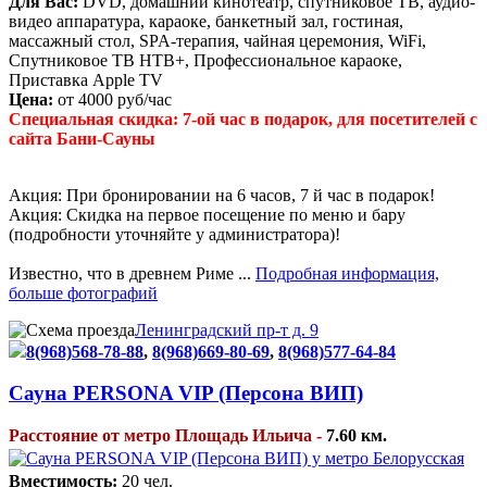
Для Вас:
DVD, домашний кинотеатр, спутниковое ТВ, аудио-
видео аппаратура, караоке, банкетный зал, гостиная,
массажный стол, SPA-терапия, чайная церемония, WiFi,
Спутниковое ТВ НТВ+, Профессиональное караоке,
Приставка Apple TV
Цена:
от 4000 руб/час
Специальная скидка: 7-ой час в подарок, для посетителей с
сайта Бани-Сауны
Акция: При бронировании на 6 часов, 7 й час в подарок!
Акция: Скидка на первое посещение по меню и бару
(подробности уточняйте у администратора)!
Известно, что в древнем Риме ...
Подробная информация,
больше фотографий
Ленинградский пр-т д. 9
8(968)568-78-88
,
8(968)669-80-69
,
8(968)577-64-84
Сауна PERSONA VIP (Персона ВИП)
Расстояние от метро Площадь Ильича -
7.60 км.
Вместимость:
20 чел.