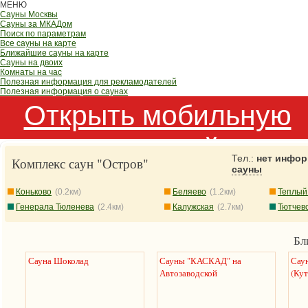
МЕНЮ
Сауны Москвы
Сауны за МКАДом
Поиск по параметрам
Все сауны на карте
Ближайшие сауны на карте
Сауны на двоих
Комнаты на час
Полезная информация для рекламодателей
Полезная информация о саунах
Открыть мобильную
версию сайта
Тел.:
нет инфор
Комплекс сaун "Остров"
сауны
Коньково
(0.2км)
Беляево
(1.2км)
Теплый
Генерала Тюленева
(2.4км)
Калужская
(2.7км)
Тютчев
Бл
Сауна Шоколад
Сауны "КАСКАД" на
Сау
Автозаводской
(Ку