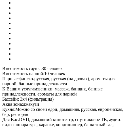
Вместимость сауны:
30 человек
Вместимость парной:
10 человек
Парные:
финско-русская, русская (на дровах), ароматы для
парной, банные принадлежности
К Вашим услугам:
веники, массаж, банщик, банные
принадлежности, ароматы для парной
Бассейн:
3х4 (фильтрация)
Аква зона:
джакузи
Кухня:
Можно со своей едой, домашняя, русская, европейская,
бар, ресторан
Для Вас:
DVD, домашний кинотеатр, спутниковое ТВ, аудио-
видео аппаратура, караоке, кондиционер, банкетный зал,