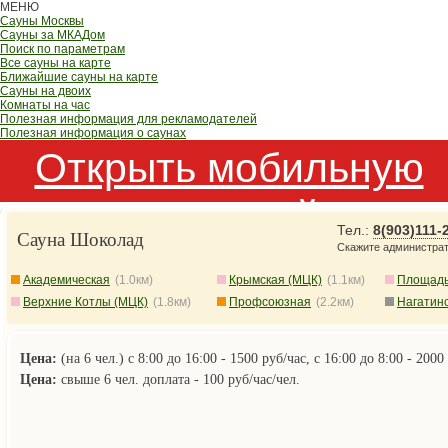
МЕНЮ
Сауны Москвы
Сауны за МКАДом
Поиск по параметрам
Все сауны на карте
Ближайшие сауны на карте
Сауны на двоих
Комнаты на час
Полезная информация для рекламодателей
Полезная информация о саунах
Открыть мобильную
версию сайта
Тел.:
8(903)111-
Сауна Шоколад
Cкажите администрат
Академическая
(1.0км)
Крымская (МЦК)
(1.1км)
Площадь
Верхние Котлы (МЦК)
(1.8км)
Профсоюзная
(2.2км)
Нагатин
Цена:
(на 6 чел.) с 8:00 до 16:00 - 1500 руб/час, с 16:00 до 8:00 - 2000
Цена:
свыше 6 чел. доплата - 100 руб/час/чел.